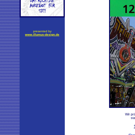
presented by
www.illumus-design.de
Wir pr
st
(Durc