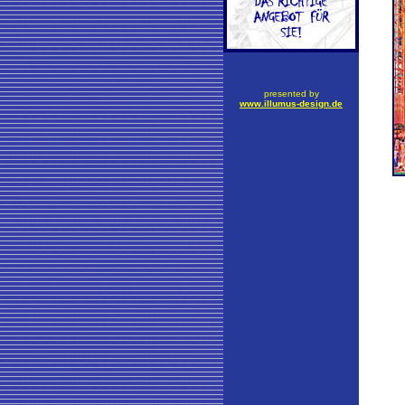
presented by
www.illumus-design.de