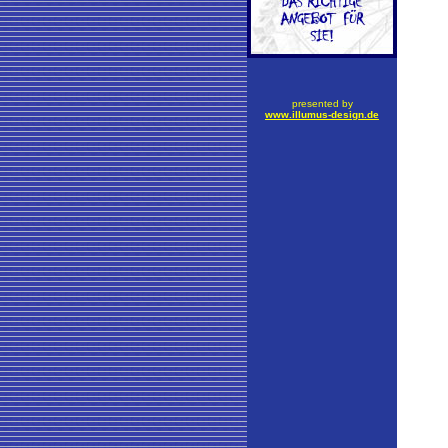
presented by
www.illumus-design.de