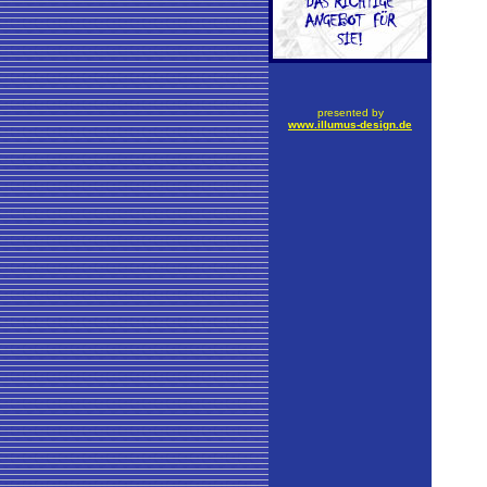
presented by
www.illumus-design.de