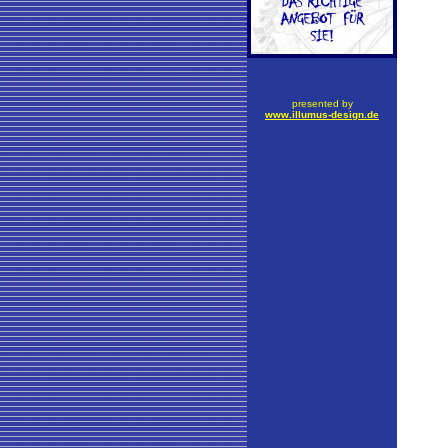
presented by
www.illumus-design.de